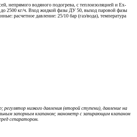
ей, непрямого водяного подогрева, с теплоизоляцией и Еx-
до 2500 кг/ч. Вход жидкой фазы ДУ 50, выход паровой фазы
ые: расчетное давление: 25/10 бар (газ/вода), температура
р; регулятор низкого давления (второй ступени), давление на
тельным запорным клапаном; манометр с запирающим клапаном
еред сепаратором.