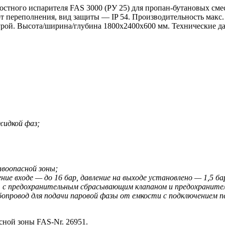
остного испарителя FAS 3000 (РУ 25) для пропан-бутановых смес
т переполнения, вид защиты — IP 54. Производительность макс. 
урой. Высота/ширина/глубина 1800х2400х600 мм. Технические данн
жидкой фаз;
воопасной зоны;
ение входе — до 16 бар, давление на выходе установлено — 1,5 ба
казе, с предохранительным сбрасывающим клапаном и предохрани
бопровод для подачи паровой фазы от емкости с подключением п
ной зоны FAS-Nr. 26951.