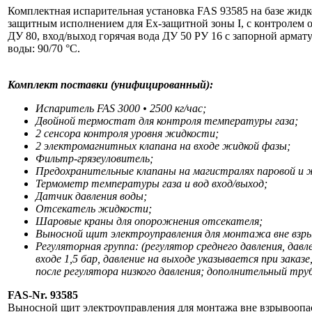
Комплектная испарительная установка FAS 93585 на базе жидк
защитным исполнением для Еx-защитной зоны I, с контролем о
ДУ 80, вход/выход горячая вода ДУ 50 РУ 16 с запорной армат
воды: 90/70 °C.
Комплект поставки (унифицированный):
Испаритель FAS 3000 • 2500 кг/час;
Двойной термостат для контроля температуры газа;
2 сенсора контроля уровня жидкости;
2 электромагнитных клапана на входе жидкой фазы;
Фильтр-грязеуловитель;
Предохранительные клапаны на магистралях паровой и 
Термометр температуры газа и вод вход/выход;
Датчик давления воды;
Отсекатель жидкости;
Шаровые краны для опорожнения отсекателя;
Выносной щит электроуправления для монтажа вне взры
Регуляторная группа: (регулятор среднего давления, давл
входе 1,5 бар, давление на выходе указывается при за
после регулятора низкого давления; дополнительный тру
FAS-Nr. 93585
Выносной щит электроуправления для монтажа вне взрывоопас