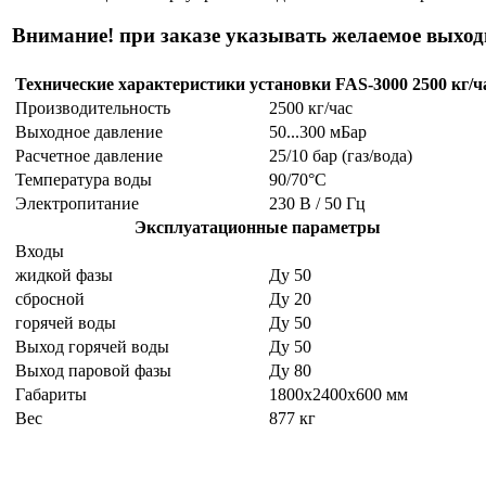
Внимание! при заказе указывать желаемое выходн
Технические характеристики установки FAS-3000 2500 кг/ч
Производительность
2500 кг/час
Выходное давление
50...300 мБар
Расчетное давление
25/10 бар (газ/вода)
Температура воды
90/70°C
Электропитание
230 В / 50 Гц
Эксплуатационные параметры
Входы
жидкой фазы
Ду 50
сбросной
Ду 20
горячей воды
Ду 50
Выход горячей воды
Ду 50
Выход паровой фазы
Ду 80
Габариты
1800х2400х600 мм
Вес
877 кг