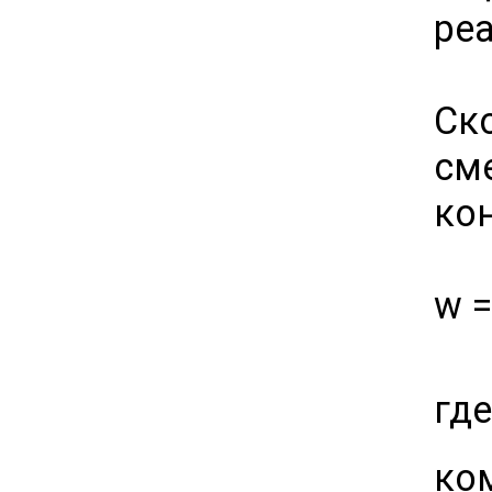
ре
Ск
см
ко
w =
гд
ко