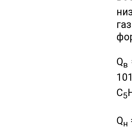
ни
га
фо
Q
в
10
С
5
Q
н