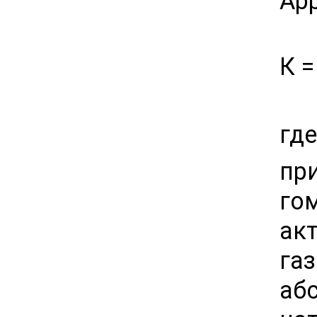
Арр
К =
гд
пр
го
ак
га
абс