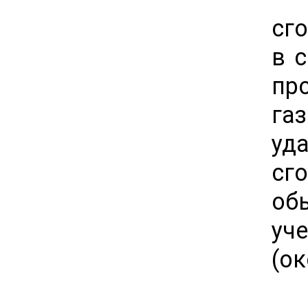
сг
в 
пр
га
уд
сг
обы
уч
(ок