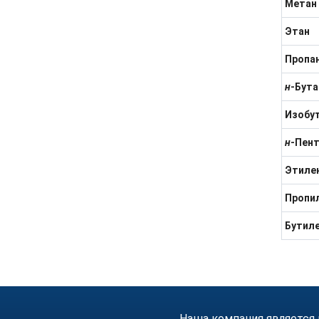
Метан
Этан
Пропа
н
-Бута
Изобу
н
-Пен
Этиле
Пропи
Бутил
Наша компания является 