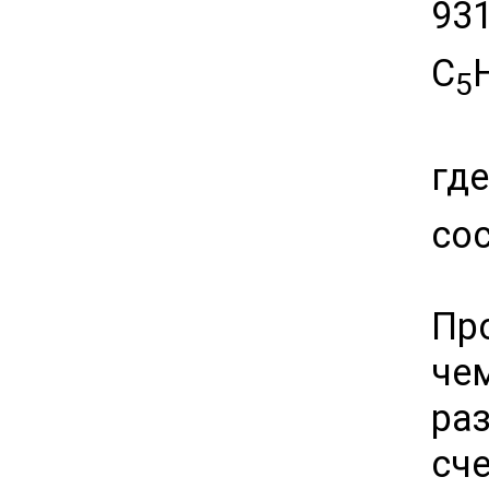
931
C
5
гд
сос
Пр
че
ра
сч