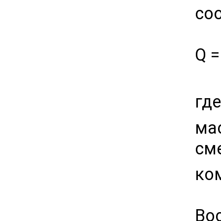
со
Q =
гд
ма
см
ко
Во