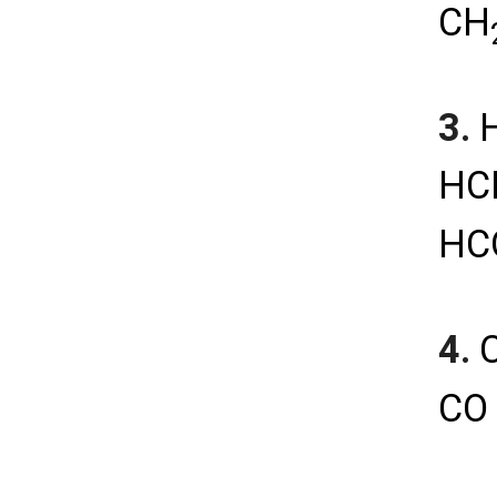
СН
3.
Н
НСН
НС
4.
С
СО 