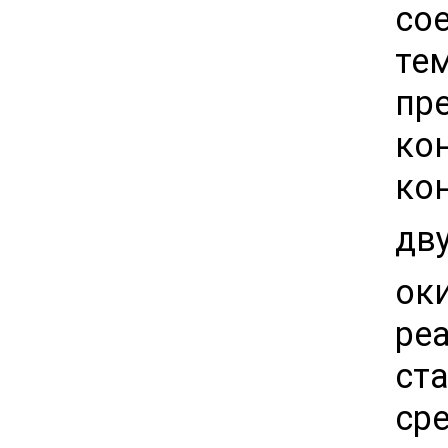
со
те
пр
ко
ко
дв
ок
ре
ст
сре