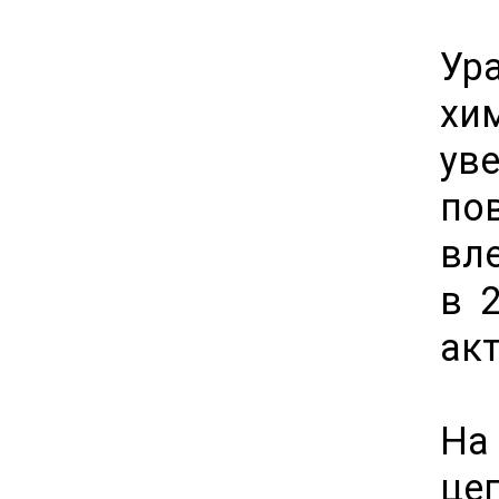
Ур
хи
ув
по
вл
в 
ак
На
це