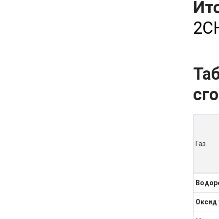
Ит
2С
Та
сго
Газ
Водор
Оксид