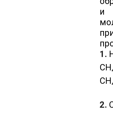
об
и 
мо
пр
пр
1.
Н
СН
СН
2.