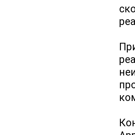
ск
ре
Пр
ре
не
пр
ко
Ко