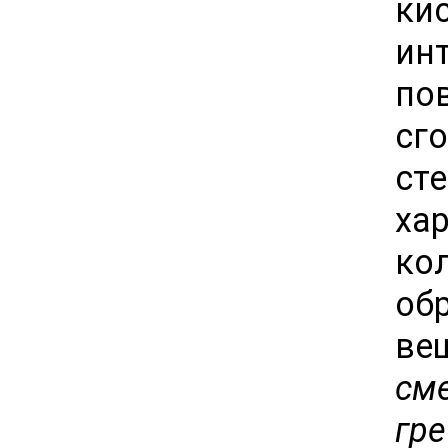
к
ин
по
сг
ст
ха
ко
о
ве
сме
гр