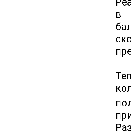
Ре
в 
ба
ск
пр
Те
ко
по
пр
Ра