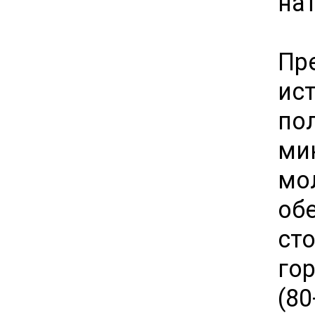
на
Пр
ис
по
ми
мо
о
ст
го
(8