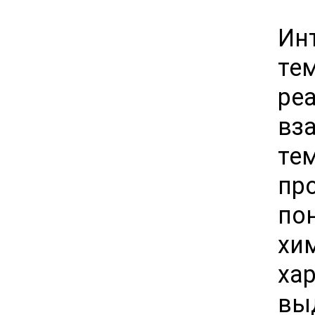
Ин
те
ре
вз
те
пр
по
хи
ха
вы