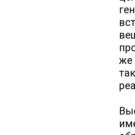
ге
вс
ве
пр
же
так
ре
Вы
им