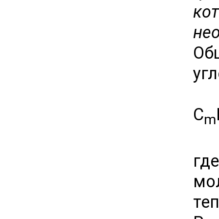
ко
не
Об
уг
C
m
где
мо
теп