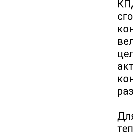
КП
сг
ко
ве
це
ак
ко
ра
Дл
те