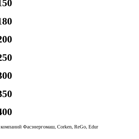
150
180
200
250
300
350
400
 компаний Фасэнергомаш, Corken, ReGo, Edur