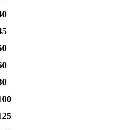
40
45
50
60
80
100
125