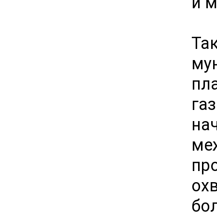
и 
Та
му
пл
га
на
м
пр
ох
бол