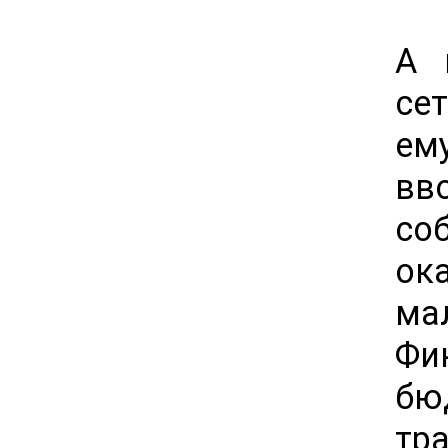
А 
се
ем
вв
со
о
ма
Фи
бю
тр