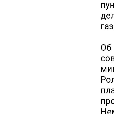
пу
де
га
Об
со
ми
Ро
пл
пр
Н