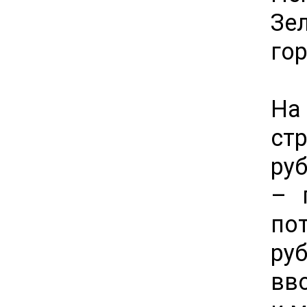
Зе
го
На
ст
ру
– 
по
ру
вв