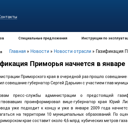
Контакты
ов
Специальные предложения
Инструкции по эксплуата
Главная
»
Новости
»
Новости отрасли
»
Газификация П
я
ификация Приморья начнется в январе
нистрации Приморского края в очередной раз прошло совещание 
ил совещание губернатор Сергей Дарькин с участием глав муниц
овам пресс-службы администрации о предстоящей газиф
ствовавших проинформировал вице-губернатор края Юрий Ли
овода уже подходит к концу и уже в январе 2009 года начнетс
агаться на территории 10 муниципальных образований. По оц
Приморском крае составит около 4,6 млрд. кубических метров газа 