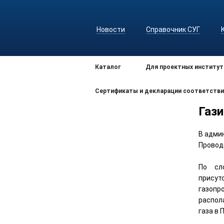
Новости
Справочник СУГ
Каталог
Для проектных институт
Сертификаты и декларации соответстви
Газ
В адми
Провод
По сл
присут
газопр
распол
газа в 