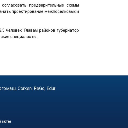
 согласовать предварительные схемы
 начать проектирование межпоселковых и
,5 человек. Главам районов губернатор
рские специалисты.
маш, Corken, ReGo, Edur
такты