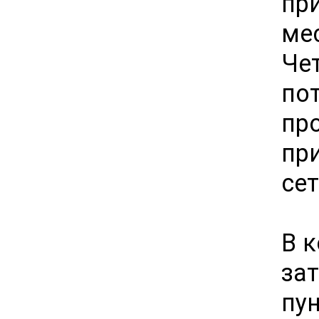
п
ме
Че
по
пр
пр
се
В 
зат
пу