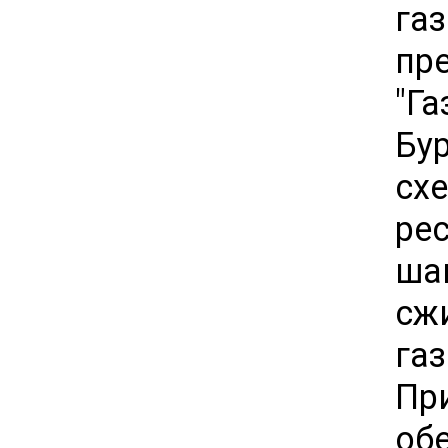
га
пр
"Га
Бу
сх
ре
ша
сж
га
Пр
об