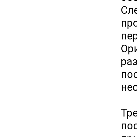
Сл
пр
пе
Ор
ра
по
не
Тр
по