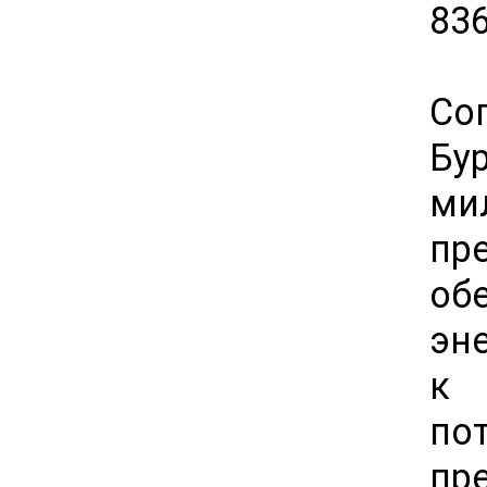
83
Со
Бу
ми
пр
о
эн
к 
по
пр