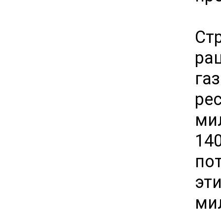
Ст
ра
га
ре
ми
14
пот
эт
ми