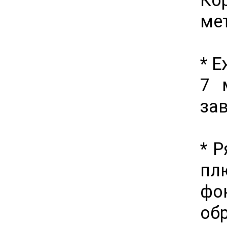
мет
* 
7 
зав
* 
пл
фо
об