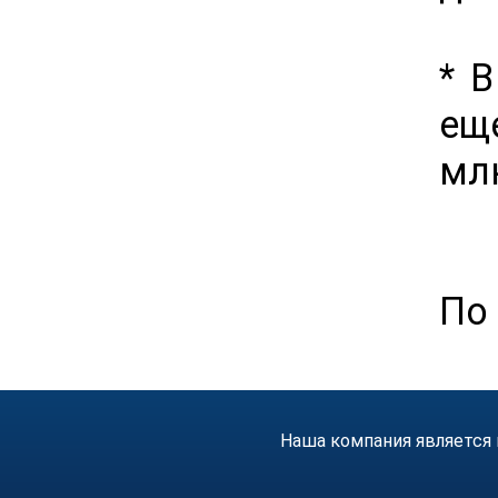
* 
еще
млн
По 
Наша компания является 