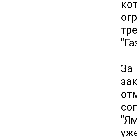
ко
ог
тр
"Г
За
зак
от
со
"Ям
уж