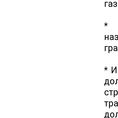
га
* 
н
гр
* 
до
ст
тр
дол