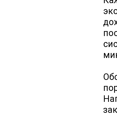
эк
до
по
си
ми
Об
по
На
за