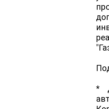
пр
до
ин
ре
"Га
Под
* 
ав
Ко