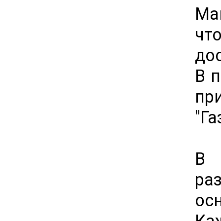
Ма
чт
до
В 
пр
"Га
В 
ра
ос
Ка