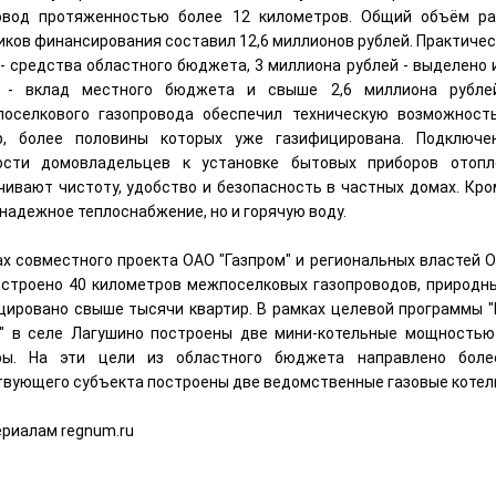
овод протяженностью более 12 километров. Общий объём ра
ков финансирования составил 12,6 миллионов рублей. Практическ
 - средства областного бюджета, 3 миллиона рублей - выделено
 - вклад местного бюджета и свыше 2,6 миллиона рублей
поселкового газопровода обеспечил техническую возможност
р, более половины которых уже газифицирована. Подключ
ости домовладельцев к установке бытовых приборов отопл
чивают чистоту, удобство и безопасность в частных домах. Кро
надежное теплоснабжение, но и горячую воду.
ах совместного проекта ОАО "Газпром" и региональных властей 
остроено 40 километров межпоселковых газопроводов, природны
цировано свыше тысячи квартир. В рамках целевой программы "
г" в селе Лагушино построены две мини-котельные мощностью
ры. На эти цели из областного бюджета направлено боле
твующего субъекта построены две ведомственные газовые котел
ериалам regnum.ru