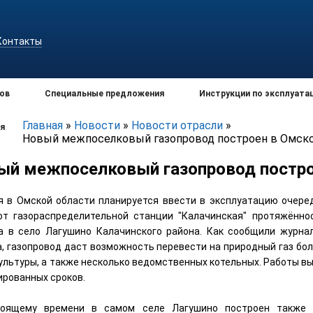
Контакты
ов
Специальные предложения
Инструкции по эксплуата
Главная
»
Новости
»
Новости отрасли
»
я
Новый межпоселковый газопровод построен в Омско
ый межпоселковый газопровод постро
я в Омской области планируется ввести в эксплуатацию очере
от газораспределительной станции "Калачинская" протяжённо
а в село Лагушино Калачинского района. Как сообщили журна
а, газопровод даст возможность перевести на природный газ бол
ультуры, а также несколько ведомственных котельных. Работы 
ированных сроков.
оящему времени в самом селе Лагушино построен также в