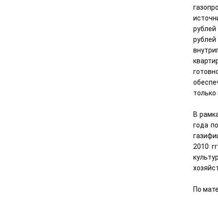
газопр
источни
рублей
рублей
внутри
кварти
готовн
обеспе
только 
В рамк
года п
газифи
2010 г
культу
хозяйс
По мат