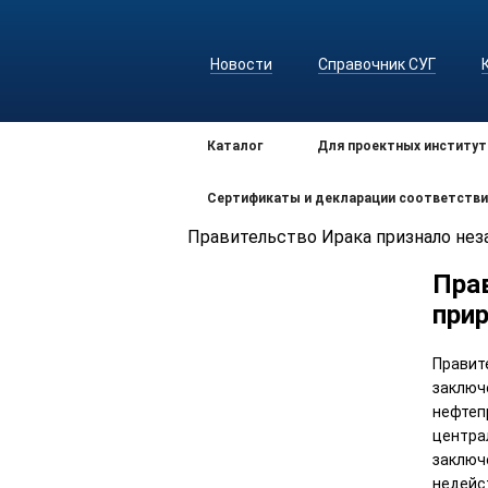
Новости
Справочник СУГ
Каталог
Для проектных институт
Сертификаты и декларации соответстви
Правительство Ирака признало неза
Пра
прир
Правит
заключ
нефтеп
центра
заклю
недейс