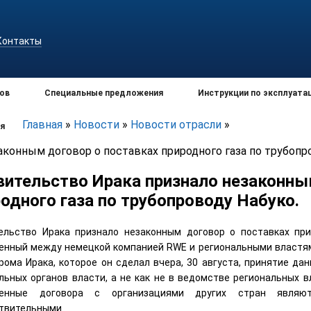
Контакты
ов
Специальные предложения
Инструкции по эксплуата
Главная
»
Новости
»
Новости отрасли
»
я
конным договор о поставках природного газа по трубопр
вительство Ирака признало незаконны
одного газа по трубопроводу Набуко.
ельство Ирака признало незаконным договор о поставках при
енный между немецкой компанией RWE и региональными властя
рома Ирака, которое он сделал вчера, 30 августа, принятие да
льных органов власти, а не как не в ведомстве региональных в
ченные договора с организациями других стран являю
твительными.