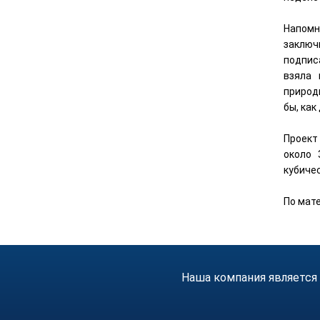
Напомн
заключ
подпис
взяла 
природ
бы, как
Проект
около 
кубичес
По мате
Наша компания является