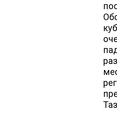
по
Об
ку
оч
па
ра
ме
ре
пр
Таз