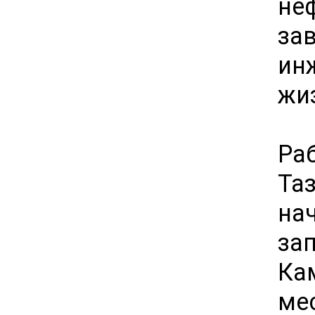
не
за
и
жи
Ра
Та
на
за
Ка
ме