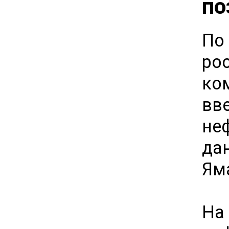
по
По
ро
ко
вв
не
да
Ям
На