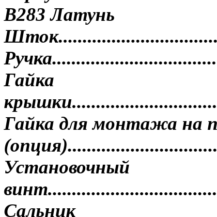
B283 Латунь
Шток...................................
Ручка...................................
Гайка
крышки................................
Гайка для монтажа на 
(опция)..............................
Установочный
винт...................................
Сальник