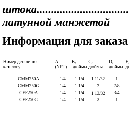
штока................................
латунной манжетой
Информация для заказа
Номер детали по
A
B,
C,
D,
E
каталогу
(NPT)
дюймы
дюймы
дюймы
д
СММ250А
1/4
1 1/4
1 11/32
1
СММ250G
1/4
1 1/4
2
7/8
СFF250A
1/4
1 1/4
3/4
1 13/32
СFF250G
1/4
1 1/4
2
1